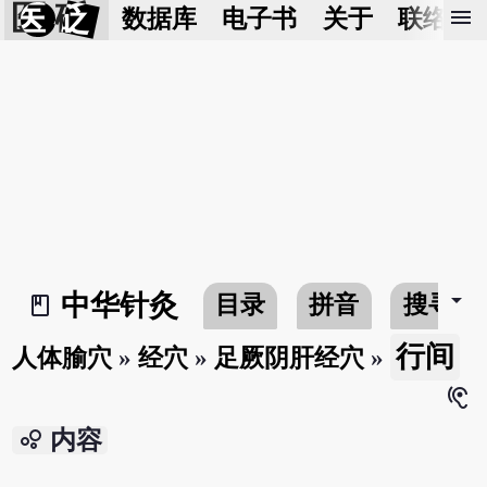
医 砭
menu
数据库
电子书
关于
联络我
arrow_drop_down
中华针灸
目录
拼音
搜寻
book_2
行间
人体腧穴
»
经穴
»
足厥阴肝经穴
»
hearing
bubble_chart
内容