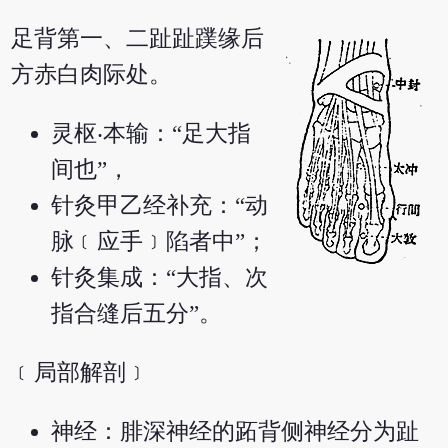
足背第一、二趾趾蹼缘后
方赤白肉际处。
灵枢‧本输：“足大指
间也”，
针灸甲乙经补充：“动
脉﹝应手﹞陷者中”；
针灸集成：“大指、次
指合缝后五分”。
﹝局部解剖﹞
神经：腓深神经的跖背侧神经分为趾