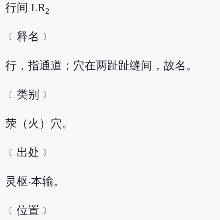
行间 LR
2
﹝释名﹞
行，指通道；穴在两趾趾缝间，故名。
﹝类别﹞
荥（火）穴。
﹝出处﹞
灵枢‧本输。
﹝位置﹞