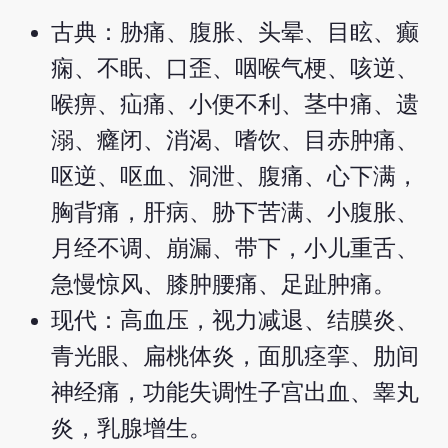
古典：胁痛、腹胀、头晕、目眩、癫
痫、不眠、口歪、咽喉气梗、咳逆、
喉痹、疝痛、小便不利、茎中痛、遗
溺、癃闭、消渴、嗜饮、目赤肿痛、
呕逆、呕血、洞泄、腹痛、心下满，
胸背痛，肝病、胁下苦满、小腹胀、
月经不调、崩漏、带下，小儿重舌、
急慢惊风、膝肿腰痛、足趾肿痛。
现代：高血压，视力减退、结膜炎、
青光眼、扁桃体炎，面肌痉挛、肋间
神经痛，功能失调性子宫出血、睾丸
炎，乳腺增生。