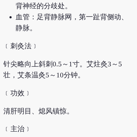
背神经的分歧处。
血管：足背静脉网，第一趾背侧动、
静脉。
﹝刺灸法﹞
针尖略向上斜刺0.5～1寸。艾炷灸3～5
壮，艾条温灸5～10分钟。
﹝功效﹞
清肝明目、熄风镇惊。
﹝主治﹞