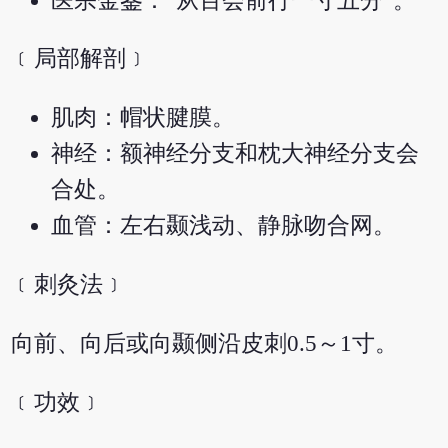
医宗金鉴：“从百会前行一寸五分”。
﹝局部解剖﹞
肌肉：帽状腱膜。
神经：额神经分支和枕大神经分支会
合处。
血管：左右颞浅动、静脉吻合网。
﹝刺灸法﹞
向前、向后或向颞侧沿皮刺0.5～1寸。
﹝功效﹞