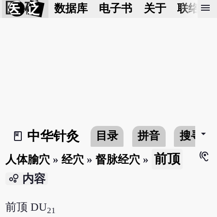
医 砭
menu
数据库
电子书
关于
联络我
arrow_drop_down
中华针灸
目录
拼音
搜寻
book_2
hearing
前顶
人体腧穴
»
经穴
»
督脉经穴
»
bubble_chart
内容
前顶 DU
21