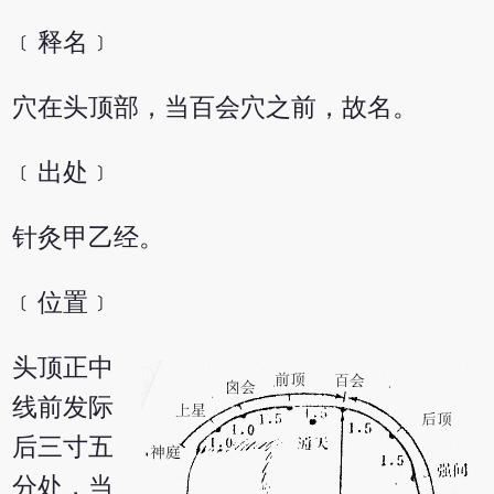
﹝释名﹞
穴在头顶部，当百会穴之前，故名。
﹝出处﹞
针灸甲乙经。
﹝位置﹞
头顶正中
线前发际
后三寸五
分处，当