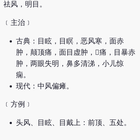
祛风，明目。
﹝主治﹞
古典：目眩，目瞑，恶风寒，面赤
肿，颠顶痛，面目虚肿，痛，目暴赤
肿，两眼失明，鼻多清涕，小儿惊
痫。
现代：中风偏瘫。
﹝方例﹞
头风、目眩、目戴上：前顶、五处。