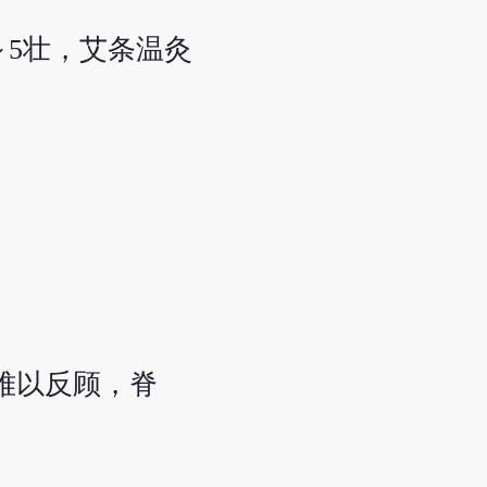
～5壮，艾条温灸
难以反顾，脊