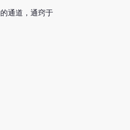
灶的通道，通窍于