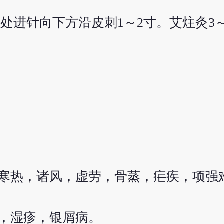
高处进针向下方沿皮刺1～2寸。艾炷灸3
寒热，诸风，虚劳，骨蒸，疟疾，项强
，湿疹，银屑病。