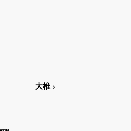
大椎
chevron_right