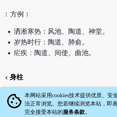
﹝方例﹞
洒淅寒热：风池、陶道、神堂。
岁热时行：陶道、肺俞。
疟疾：陶道、间使、曲池。
身柱
chevron_left
English version
cookie
本网站采用cookies技术提供优质、安
法正常浏览。您若继续浏览本站，即表示
完全接受本站的
服务条款
。