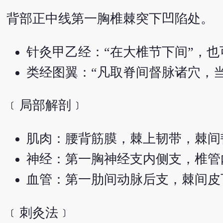
背部正中线第一胸椎棘突下凹陷处。
针灸甲乙经：“在大椎节下间”，
类经图翼：“凡取脊间督脉诸穴，
﹝局部解剖﹞
肌肉：腰背筋膜，棘上韧带，棘间
神经：第一胸神经支内侧支，椎管
血管：第一肋间动脉后支，棘间皮
﹝刺灸法﹞