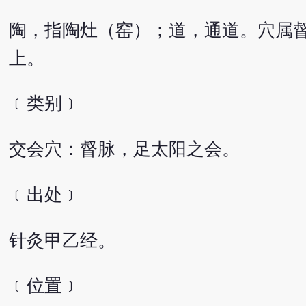
陶，指陶灶（窑）；道，通道。穴属
上。
﹝类别﹞
交会穴：督脉，足太阳之会。
﹝出处﹞
针灸甲乙经。
﹝位置﹞