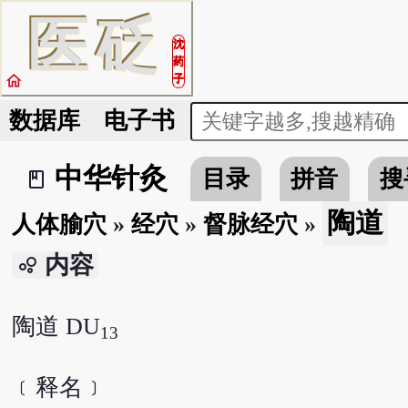
医
砭
沈
药
home
子
数据库
电子书
中华针灸
目录
拼音
搜
book_2
陶道
人体腧穴
»
经穴
»
督脉经穴
»
内容
bubble_chart
陶道 DU
13
﹝释名﹞