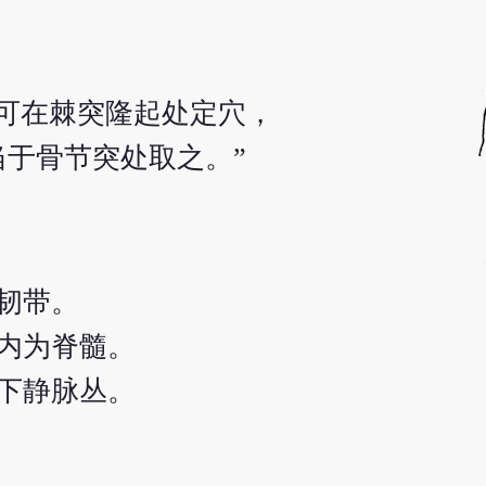
也可在棘突隆起处定穴，
当于骨节突处取之。”
韧带。
内为脊髓。
下静脉丛。