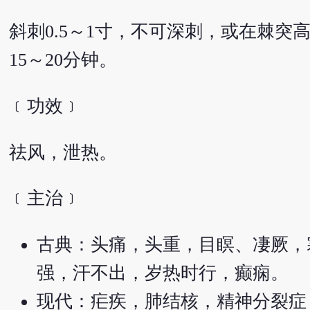
斜刺0.5～1寸，不可深刺，或在棘突
15～20分钟。
﹝功效﹞
祛风，泄热。
﹝主治﹞
古典：头痛，头重，目瞑、凄厥，
强，汗不出，岁热时行，癫痫。
现代：疟疾，肺结核，精神分裂症