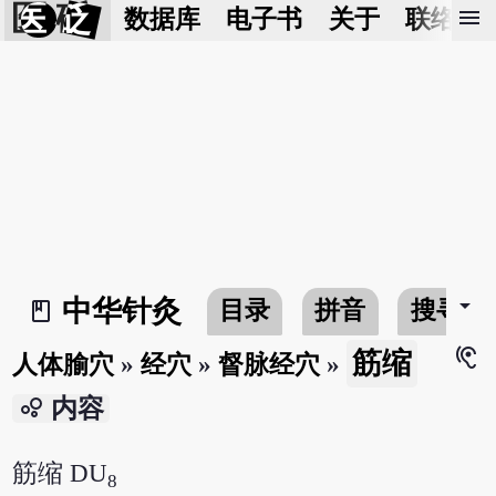
医 砭
menu
数据库
电子书
关于
联络我
arrow_drop_down
中华针灸
目录
拼音
搜寻
book_2
hearing
筋缩
人体腧穴
»
经穴
»
督脉经穴
»
bubble_chart
内容
筋缩 DU
8