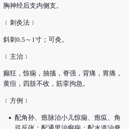
胸神经后支内侧支。
﹝刺灸法﹞
斜刺0.5～1寸；可灸。
﹝主治﹞
癫狂，惊痫，抽搐，脊强，背痛，胃痛，
黄疸，四肢不收，筋挛拘急。
﹝方例﹞
配角孙、瘛脉治小儿惊痫、瘛疭、角
弓反张；配通里治癫痫；配水道治脊