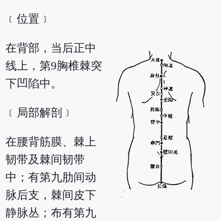
﹝位置﹞
在背部，当后正中
线上，第9胸椎棘突
下凹陷中。
﹝局部解剖﹞
在腰背筋膜、棘上
韧带及棘间韧带
中；有第九肋间动
脉后支，棘间皮下
静脉丛；布有第九