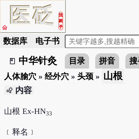
医
砭
沈
药
home
子
数据库
电子书
中华针灸
目录
拼音
搜
book_2
山根
人体腧穴
»
经外穴
»
头颈
»
内容
bubble_chart
山根 Ex-HN
33
﹝释名﹞