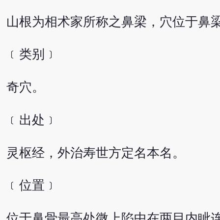
山根为相术家所称之鼻梁，穴位于鼻
﹝类别﹞
奇穴。
﹝出处﹞
灵枢经，外治寿世方定名本名。
﹝位置﹞
位于鼻骨最高处微上陷中在两目内眦