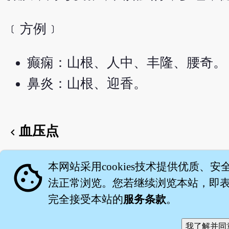
﹝方例﹞
癫痫：山根、人中、丰隆、腰奇。
鼻炎：山根、迎香。
血压点
chevron_left
English version
cookie
本网站采用cookies技术提供优质、安
法正常浏览。您若继续浏览本站，即表示
完全接受本站的
服务条款
。
关