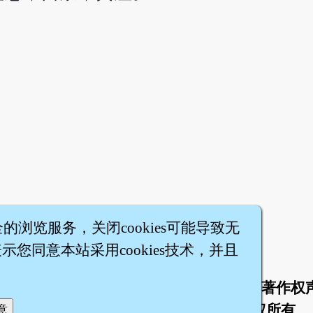
全的浏览服务，关闭cookies可能导致无
您同意本站采用cookies技术，并且
于
联络我们
服务条款
隐私权条款
著作权
|
|
|
|
智橐·
医砭
·
沈药子
©2008～2026
著作权所有