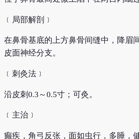
﹝局部解剖﹞
在鼻骨基底的上方鼻骨间缝中，降眉
皮面神经分支。
﹝刺灸法﹞
沿皮刺0.3～0.5寸；可灸。
﹝主治﹞
癫疾，角弓反张，面如虫行，多睡，