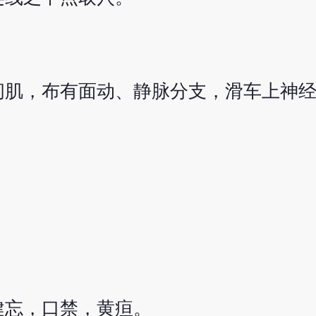
间肌，布有面动、静脉分支，滑车上神
健忘，口禁，黄疸。