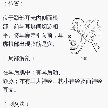
﹝位置﹞
位于颞部耳壳内侧面根
部，前与耳屏间切迹相
平。将耳廓牵引向前，耳
廓根部出现弦筋是穴。
﹝局部解剖﹞
在耳后肌中；有耳后动、
静脉；布有耳大神经、枕小神经及面神经
耳支。
﹝刺灸法﹞