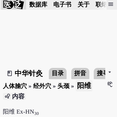
医 砭
menu
数据库
电子书
关于
联络我
arrow_drop_down
中华针灸
目录
拼音
搜寻
book_2
hearing
阳维
人体腧穴
»
经外穴
»
头颈
»
bubble_chart
内容
阳维 Ex-HN
30