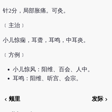
针2分，局部胀痛。可灸。
﹝主治﹞
小儿惊痫，耳聋，耳鸣，中耳炎。
﹝方例﹞
小儿惊风：阳维、百会、人中。
耳鸣：阳维、听宫、会宗。
颊里
发际
chevron_left
chevron_right