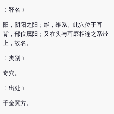
﹝释名﹞
阳，阴阳之阳；维，维系。此穴位于耳
背，部位属阳；又在头与耳廓相连之系带
上，故名。
﹝类别﹞
奇穴。
﹝出处﹞
千金翼方。