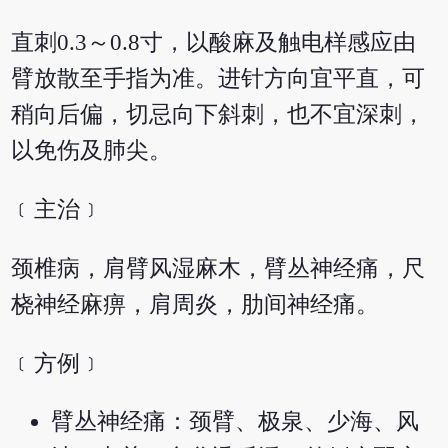
直刺0.3～0.8寸，以酸麻及触电样感应由
臂放散至手指为准。进针方向宜平直，可
稍向后偏，切忌向下斜刺，也不宜深刺，
以免伤及肺尖。
﹝主治﹞
颈椎病，肩臂风湿麻木，臂丛神经痛，尺
桡神经麻痹，肩周炎，肋间神经痛。
﹝方例﹞
臂丛神经痛：颈臂、极泉、少海、风