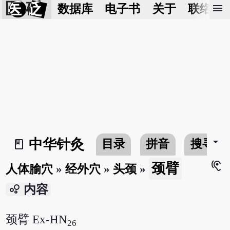
医 砭
menu
数据库
电子书
关于
联络我
arrow_drop_down
中华针灸
目录
拼音
搜寻
book_2
hearing
颈臂
人体腧穴
»
经外穴
»
头颈
»
bubble_chart
内容
颈臂 Ex-HN
26