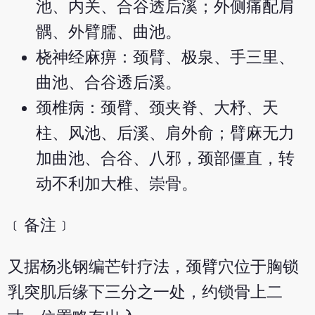
池、内关、合谷透后溪；外侧痛配肩
髃、外臂臑、曲池。
桡神经麻痹：颈臂、极泉、手三里、
曲池、合谷透后溪。
颈椎病：颈臂、颈夹脊、大杼、天
柱、风池、后溪、肩外俞；臂麻无力
加曲池、合谷、八邪，颈部僵直，转
动不利加大椎、崇骨。
﹝备注﹞
又据杨兆钢编芒针疗法，颈臂穴位于胸锁
乳突肌后缘下三分之一处，约锁骨上二