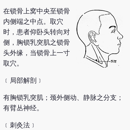
在锁骨上窝中央至锁骨
内侧端之中点。取穴
时，患者仰卧头转向对
侧，胸锁乳突肌之锁骨
头外缘，当锁骨上一寸
取穴。
﹝局部解剖﹞
有胸锁乳突肌；颈外侧动、静脉之分支；
有臂丛神经。
﹝刺灸法﹞