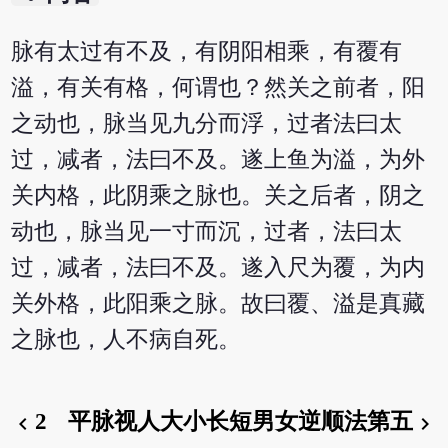
脉有太过有不及，有阴阳相乘，有覆有
溢，有关有格，何谓也？然关之前者，阳
之动也，脉当见九分而浮，过者法曰太
过，减者，法曰不及。遂上鱼为溢，为外
关内格，此阴乘之脉也。关之后者，阴之
动也，脉当见一寸而沉，过者，法曰太
过，减者，法曰不及。遂入尺为覆，为内
关外格，此阳乘之脉。故曰覆、溢是真藏
之脉也，人不病自死。
2
平脉视人大小长短男女逆顺法第五
chevron_left
chevron_right