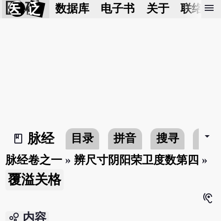
医 砭
menu
数据库
电子书
关于
联络我
arrow_drop_down
脉经
目录
拼音
搜寻
书
book_2
脉经卷之一
»
辨尺寸阴阳荣卫度数第四
»
覆溢关格
hearing
bubble_chart
内容