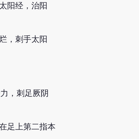
太阳经，治阳
烂，刺手太阳
。
少力，刺足厥阴
在足上第二指本