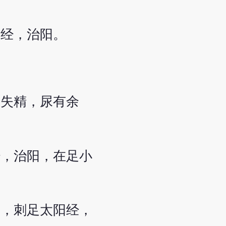
阳经，治阳。
子失精，尿有余
经，治阳，在足小
致，刺足太阳经，