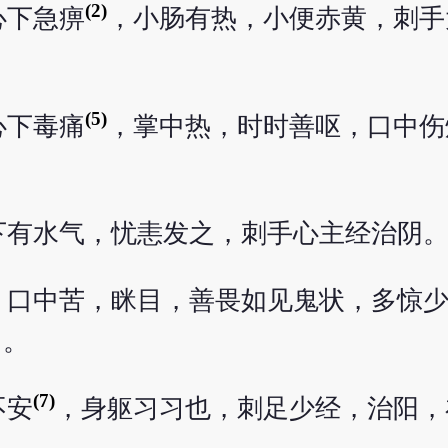
(2)
心下急痹
，小肠有热，小便赤黄，刺手
(5)
心下毒痛
，掌中热，时时善呕，口中伤
下有水气，忧恚发之，刺手心主经治阴
，口中苦，眯目，善畏如见鬼状，多惊
中。
(7)
不安
，身躯习习也，刺足少经，治阳，