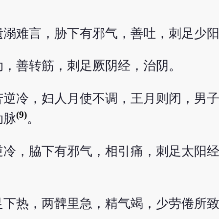
遗溺难言，胁下有邪气，善吐，刺足少
动，善转筋，刺足厥阴经，治阴。
苦逆冷，妇人月使不调，王月则闭，男
(9)
动脉
。
逆冷，脇下有邪气，相引痛，刺足太阳
足下热，两髀里急，精气竭，少劳倦所