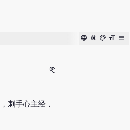
language
bug_report
color_lens
format_size
menu
hearing
心，刺手心主经，