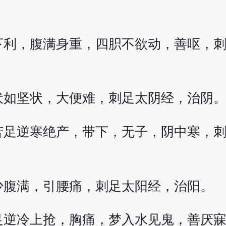
下利，腹满身重，四胑不欲动，善呕，
伏如坚状，大便难，刺足太阴经，治阴
苦足逆寒绝产，带下，无子，阴中寒，
少腹满，引腰痛，刺足太阳经，治阳。
足逆冷上抢，胸痛，梦入水见鬼，善厌