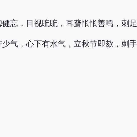
惚健忘，目视䀮䀮，耳聋怅怅善鸣，刺
苦少气，心下有水气，立秋节即欬，刺