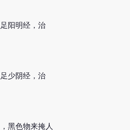
刺足阳明经，治
。
刺足少阴经，治
寐，黑色物来掩人