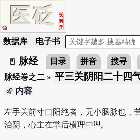
医
砭
沈
药
home
子
数据库
电子书
脉经
目录
拼音
搜寻
book_2
平三关阴阳二十四
脉经卷之二
»
内容
bubble_chart
左手关前寸口阳绝者，无小肠脉也，
(1)
治阴，心主在掌后横理中
。