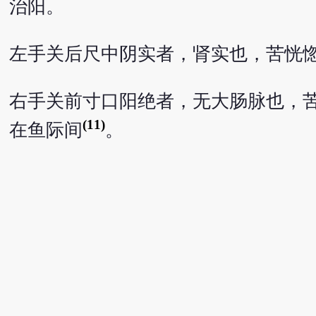
治阳。
左手关后尺中阴实者，肾实也，苦恍
右手关前寸口阳绝者，无大肠脉也，
(11)
在鱼际间
。