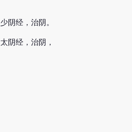
足少阴经，治阴。
手太阴经，治阴，