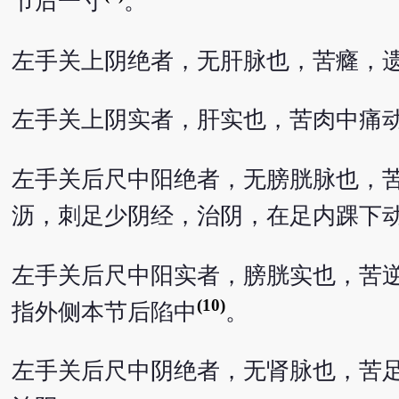
节后一寸
。
左手关上阴绝者，无肝脉也，苦癃，
左手关上阴实者，肝实也，苦肉中痛
左手关后尺中阳绝者，无膀胱脉也，
沥，刺足少阴经，治阴，在足内踝下
左手关后尺中阳实者，膀胱实也，苦
(10)
指外侧本节后陷中
。
左手关后尺中阴绝者，无肾脉也，苦