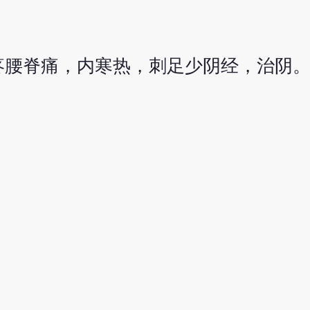
疼腰脊痛，内寒热，刺足少阴经，治阴