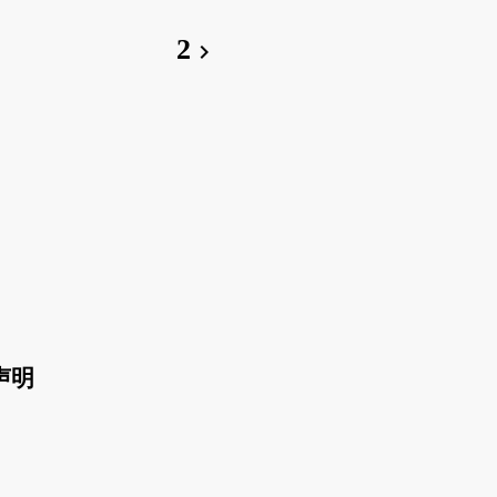
2
chevron_right
声明