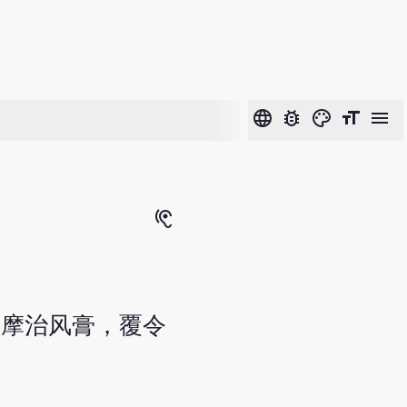
language
bug_report
color_lens
format_size
menu
hearing
，摩治风膏，覆令