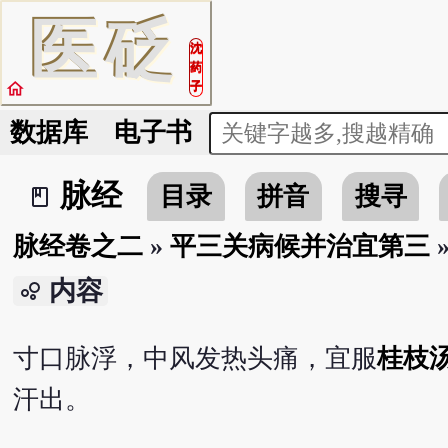
医
砭
沈
药
home
子
数据库
电子书
脉经
目录
拼音
搜寻
book_2
脉经卷之二
»
平三关病候并治宜第三
内容
bubble_chart
寸口脉浮，中风发热头痛，宜服
桂枝
汗出。