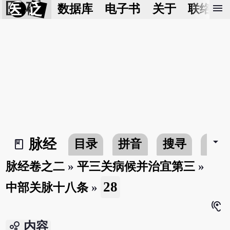
医 砭
menu
数据库
电子书
关于
联络我
arrow_drop_down
脉经
目录
拼音
搜寻
书
book_2
脉经卷之二
»
平三关病候并治宜第三
»
28
中部关脉十八条
»
hearing
bubble_chart
内容