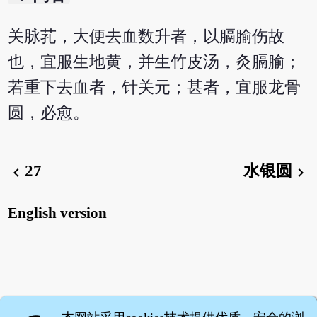
关脉芤，大便去血数升者，以膈腧伤故
也，宜服生地黄，并生竹皮汤，灸膈腧；
若重下去血者，针关元；甚者，宜服龙骨
圆，必愈。
27
水银圆
chevron_left
chevron_right
English version