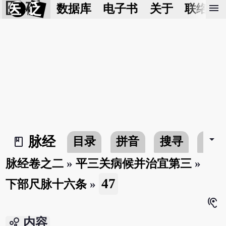
医 砭
menu
数据库
电子书
关于
联络我
arrow_drop_down
脉经
目录
拼音
搜寻
书
book_2
脉经卷之二
»
平三关病候并治宜第三
»
47
下部尺脉十六条
»
hearing
bubble_chart
内容