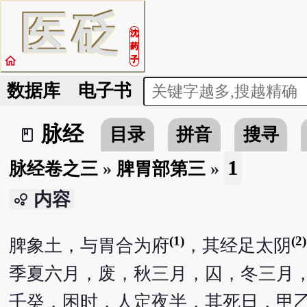
医
砭
沈
药
home
子
数据库
电子书
脉经
目录
拼音
搜寻
book_2
1
脉经卷之三
»
脾胃部第三
»
内容
bubble_chart
(1)
(2)
脾象土，与胃合为府
，其经足太阴
季夏六月，废，秋三月，囚，冬三月
壬癸，困时，人定夜半，其死日，甲