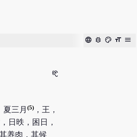
language
bug_report
color_lens
format_size
menu
hearing
(5)
，夏三月
，王，
时，日昳，困日，
其养肉，其候