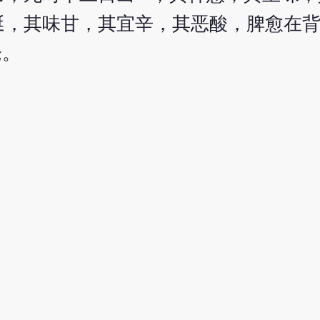
涎，其味甘，其宜辛，其恶酸，脾愈在
仓。