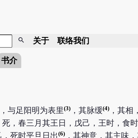
search
关于
联络我们
书介
(3)
(4)
，与足阳明为表里
，其脉缓
，其相
，死，春三月其王日，戊己，王时，食
(6)
乙，死时平旦日出
，其神意，其主味，