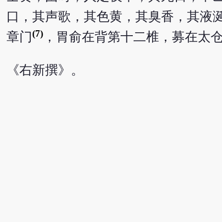
口，其声歌，其色黄，其臭香，其液
(7)
章门
，胃俞在背第十二椎，募在太
《右新撰》。