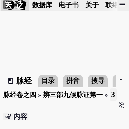
医 砭
menu
数据库
电子书
关于
联络我
arrow_drop_down
脉经
目录
拼音
搜寻
书
book_2
3
脉经卷之四
»
辨三部九候脉证第一
»
hearing
bubble_chart
内容