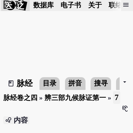
医 砭
menu
数据库
电子书
关于
联络我
arrow_drop_down
脉经
目录
拼音
搜寻
书
book_2
7
脉经卷之四
»
辨三部九候脉证第一
»
hearing
bubble_chart
内容