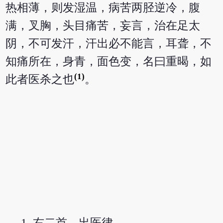
热相薄，则发湿温，病苦两胫逆冷，腹
满，叉胸，头目痛苦，妄言，治在足太
阴，不可发汗，汗出必不能言，耳聋，不
知痛所在，身青，面色变，名曰重暍，如
(1)
此者医杀之也
。
右二首，出医律。