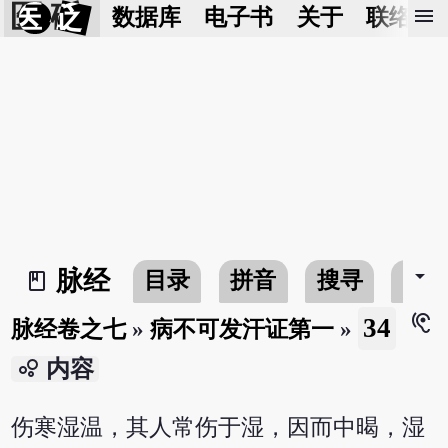
医 砭
menu
数据库
电子书
关于
联络我
arrow_drop_down
脉经
目录
拼音
搜寻
书
book_2
hearing
34
脉经卷之七
»
病不可发汗证第一
»
bubble_chart
内容
伤寒湿温，其人常伤于湿，因而中暍，湿