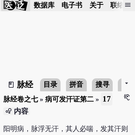
医 砭
menu
数据库
电子书
关于
联络我
arrow_drop_down
脉经
目录
拼音
搜寻
书
book_2
hearing
17
脉经卷之七
»
病可发汗证第二
»
bubble_chart
内容
阳明病，脉浮无汗，其人必喘，发其汗则