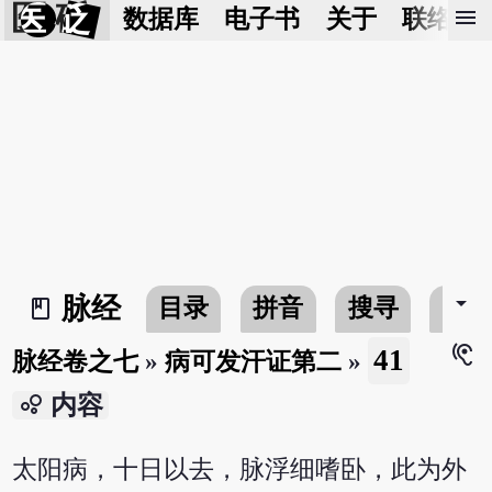
医 砭
menu
数据库
电子书
关于
联络我
arrow_drop_down
脉经
目录
拼音
搜寻
书
book_2
hearing
41
脉经卷之七
»
病可发汗证第二
»
bubble_chart
内容
太阳病，十日以去，脉浮细嗜卧，此为外