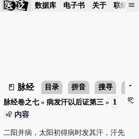
医 砭
menu
数据库
电子书
关于
联络我
arrow_drop_down
脉经
目录
拼音
搜寻
书
book_2
hearing
1
脉经卷之七
»
病发汗以后证第三
»
bubble_chart
内容
二阳并病，太阳初得病时发其汗，汗先