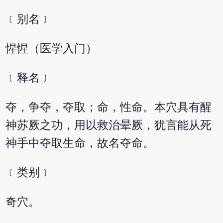
﹝别名﹞
惺惺（医学入门）
﹝释名﹞
夺，争夺，夺取；命，性命。本穴具有醒
神苏厥之功，用以救治晕厥，犹言能从死
神手中夺取生命，故名夺命。
﹝类别﹞
奇穴。