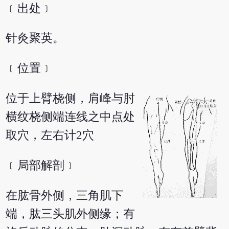
﹝出处﹞
针灸聚英。
﹝位置﹞
位于上臂桡侧，肩峰与肘
横纹桡侧端连线之中点处
取穴，左右计2穴
﹝局部解剖﹞
在肱骨外侧，三角肌下
端，肱三头肌外侧缘；有