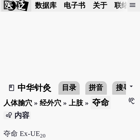
医 砭
menu
数据库
电子书
关于
联络我
arrow_drop_down
中华针灸
目录
拼音
搜寻
book_2
hearing
夺命
人体腧穴
»
经外穴
»
上肢
»
bubble_chart
内容
夺命 Ex-UE
20