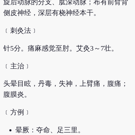
旋后动脉的分支、肱深动脉；布有前臂背
侧皮神经，深层有桡神经本干。
﹝刺灸法﹞
针5分。痛麻感觉至肘。艾灸3～7壮。
﹝主治﹞
头晕目眩，丹毒，失神，上臂痛，腹痛；
腹膜炎。
﹝方例﹞
晕厥：夺命、足三里。