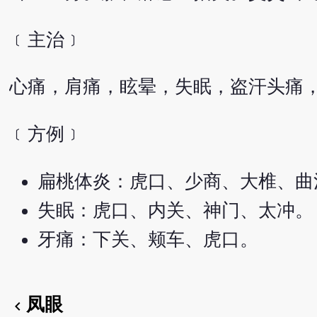
﹝主治﹞
心痛，肩痛，眩晕，失眠，盗汗头痛
﹝方例﹞
扁桃体炎：虎口、少商、大椎、曲
失眠：虎口、内关、神门、太冲。
牙痛：下关、颊车、虎口。
凤眼
chevron_left