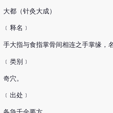
大都（针灸大成）
﹝释名﹞
手大指与食指掌骨间相连之手掌缘，
﹝类别﹞
奇穴。
﹝出处﹞
备急千金要方。