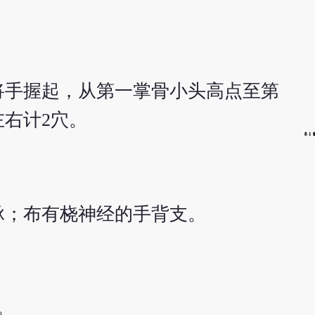
将手握起，从第一掌骨小头高点至第
右计2穴。
脉；布有桡神经的手背支。
。