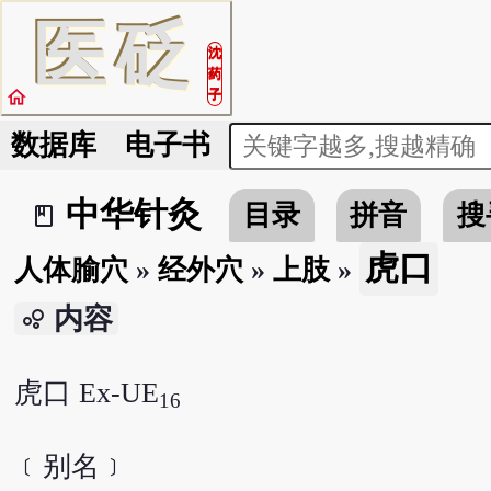
医
砭
沈
药
home
子
数据库
电子书
中华针灸
目录
拼音
搜
book_2
虎口
人体腧穴
»
经外穴
»
上肢
»
内容
bubble_chart
虎口 Ex-UE
16
﹝别名﹞