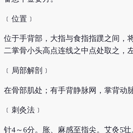
﹝位置﹞
位于手背部，大指与食指指蹼之间，
二掌骨小头高点连线之中点处取之，左
﹝局部解剖﹞
在骨部肌处；有手背静脉网，掌背动
﹝刺灸法﹞
针4～6分。胀、麻感至指尖。艾灸5壮