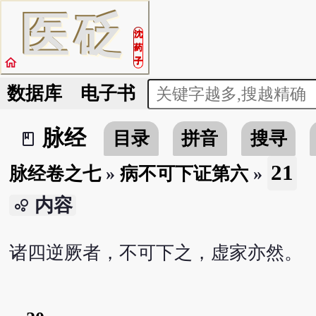
医
砭
沈
药
home
子
数据库
电子书
脉经
目录
拼音
搜寻
book_2
21
脉经卷之七
»
病不可下证第六
»
内容
bubble_chart
诸四逆厥者，不可下之，虚家亦然。