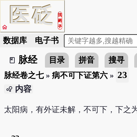
医
砭
沈
药
home
子
数据库
电子书
脉经
目录
拼音
搜寻
book_2
23
脉经卷之七
»
病不可下证第六
»
内容
bubble_chart
太阳病，有外证未解，不可下，下之