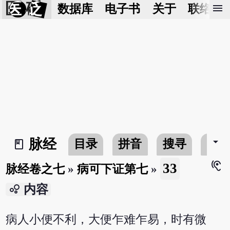
医 砭
menu
数据库
电子书
关于
联络我
arrow_drop_down
脉经
目录
拼音
搜寻
书
book_2
hearing
33
脉经卷之七
»
病可下证第七
»
bubble_chart
内容
病人小便不利，大便乍难乍易，时有微