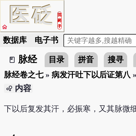
医
砭
沈
药
home
子
数据库
电子书
脉经
目录
拼音
搜寻
book_2
脉经卷之七
»
病发汗吐下以后证第八
内容
bubble_chart
下以后复发其汗，必振寒，又其脉微