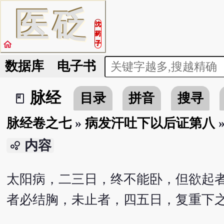
医
砭
沈
药
home
子
数据库
电子书
脉经
目录
拼音
搜寻
book_2
脉经卷之七
»
病发汗吐下以后证第八
内容
bubble_chart
太阳病，二三日，终不能卧，但欲起
者必结胸，未止者，四五日，复重下