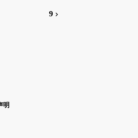
9
chevron_right
声明