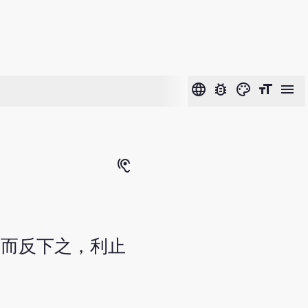
language
bug_report
color_lens
format_size
menu
hearing
，而反下之，利止