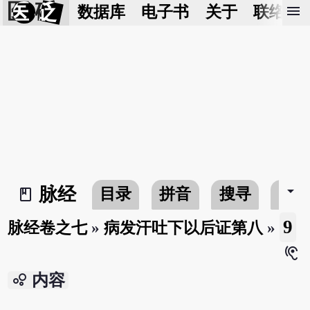
医 砭
menu
数据库
电子书
关于
联络我
arrow_drop_down
脉经
目录
拼音
搜寻
书
book_2
9
脉经卷之七
»
病发汗吐下以后证第八
»
hearing
bubble_chart
内容