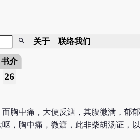
search
关于
联络我们
书介
26
»
，而胸中痛，大便反溏，其腹微满，郁
欲呕，胸中痛，微溏，此非柴胡汤证，