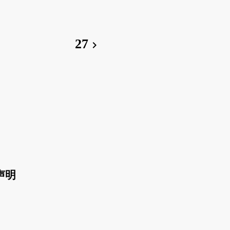
27
chevron_right
声明