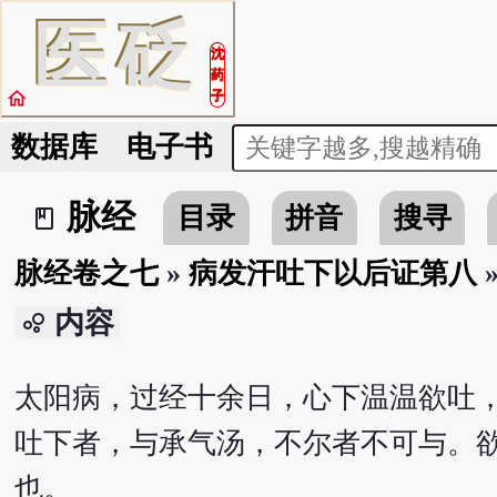
医
砭
沈
药
home
子
数据库
电子书
脉经
目录
拼音
搜寻
book_2
脉经卷之七
»
病发汗吐下以后证第八
内容
bubble_chart
太阳病，过经十余日，心下温温欲吐
吐下者，与承气汤，不尔者不可与。
也。