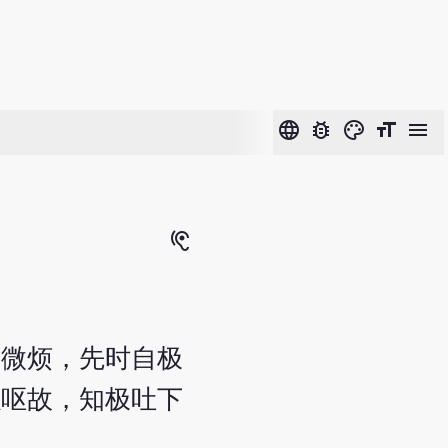
language
bug_report
color_lens
format_size
menu
hearing
郁微烦，先时自极
以呕故，知极吐下