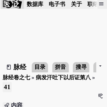
医 砭
menu
数据库
电子书
关于
联络我
arrow_drop_down
脉经
目录
拼音
搜寻
书
book_2
脉经卷之七
»
病发汗吐下以后证第八
»
41
hearing
bubble_chart
内容