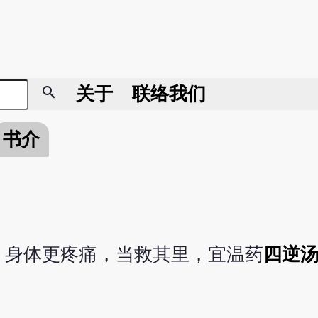
search
关于
联络我们
书介
，身体更疼痛，当救其里，宜温药
四逆