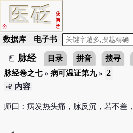
医
砭
沈
药
home
子
数据库
电子书
脉经
目录
拼音
搜寻
book_2
2
脉经卷之七
»
病可温证第九
»
内容
bubble_chart
师曰：病发热头痛，脉反沉，若不差