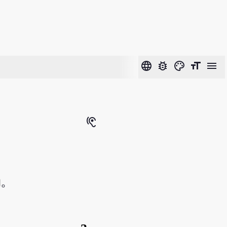
language
bug_report
color_lens
format_size
menu
hearing
汤
。