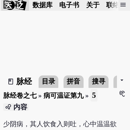
医 砭
menu
数据库
电子书
关于
联络我
arrow_drop_down
脉经
目录
拼音
搜寻
书
book_2
hearing
5
脉经卷之七
»
病可温证第九
»
bubble_chart
内容
少阴病，其人饮食入则吐，心中温温欲