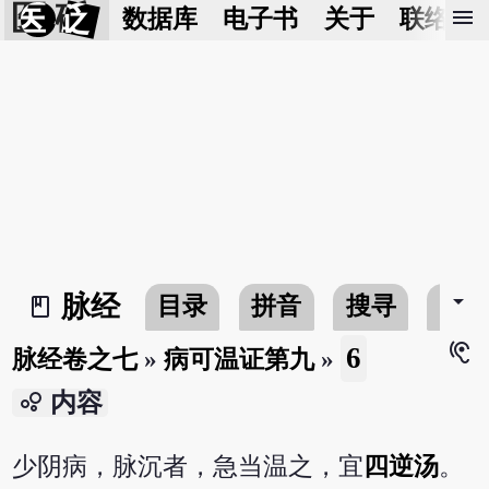
医 砭
menu
数据库
电子书
关于
联络我
arrow_drop_down
脉经
目录
拼音
搜寻
书
book_2
hearing
6
脉经卷之七
»
病可温证第九
»
bubble_chart
内容
少阴病，脉沉者，急当温之，宜
四逆汤
。