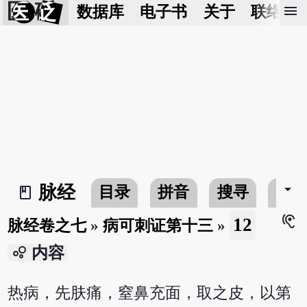
医 砭
menu
数据库
电子书
关于
联络我
arrow_drop_down
脉经
目录
拼音
搜寻
书
book_2
hearing
12
脉经卷之七
»
病可刺证第十三
»
bubble_chart
内容
热病，先肤痛，窒鼻充面，取之皮，以第