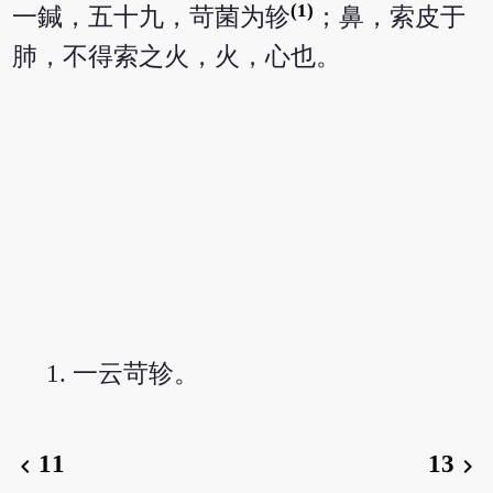
(1)
一鍼，五十九，苛菌为轸
；鼻，索皮于
肺，不得索之火，火，心也。
一云苛轸。
11
13
chevron_left
chevron_right