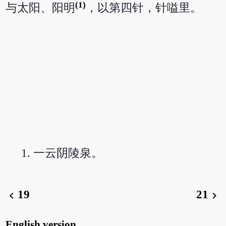
(1)
与太阳、阳明
，以第四针，针嗌里。
一云阴陵泉。
19
21
chevron_left
chevron_right
English version