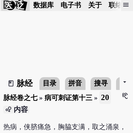
医 砭
menu
数据库
电子书
关于
联络我
arrow_drop_down
脉经
目录
拼音
搜寻
书
book_2
hearing
20
脉经卷之七
»
病可刺证第十三
»
bubble_chart
内容
热病，侠脐痛急，胸脇支满，取之涌泉，