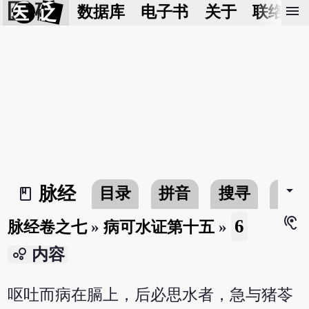
医 砭
menu
数据库
电子书
关于
联络我
arrow_drop_down
脉经
目录
拼音
搜寻
书
book_2
hearing
6
脉经卷之七
»
病可水证第十五
»
bubble_chart
内容
呕吐而病在膈上，后必思水者，急与猪苓