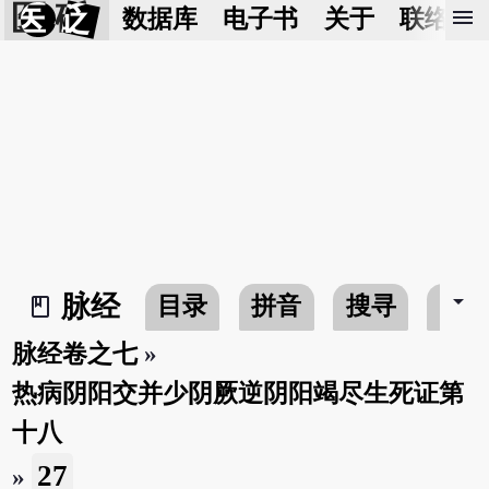
医 砭
menu
数据库
电子书
关于
联络我
arrow_drop_down
脉经
目录
拼音
搜寻
书
book_2
脉经卷之七
»
热病阴阳交并少阴厥逆阴阳竭尽生死证第
十八
27
»