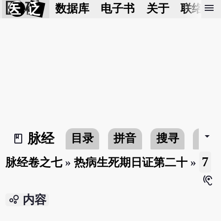
医 砭
menu
数据库
电子书
关于
联络我
arrow_drop_down
脉经
目录
拼音
搜寻
书
book_2
7
脉经卷之七
»
热病生死期日证第二十
»
hearing
bubble_chart
内容