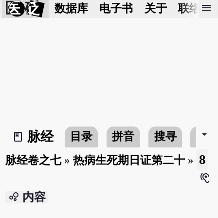
医 砭
menu
数据库
电子书
关于
联络我
arrow_drop_down
脉经
目录
拼音
搜寻
书
book_2
8
脉经卷之七
»
热病生死期日证第二十
»
hearing
bubble_chart
内容