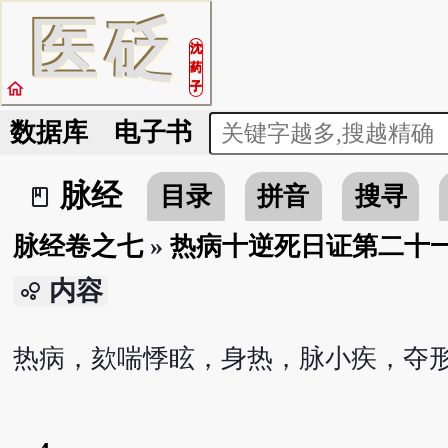
医
砭
沈
药
home
子
数据库
电子书
脉经
目录
拼音
搜寻
book_2
脉经卷之七
»
热病十逆死日证第二十
内容
bubble_chart
热病，欬喘悸眩，身热，脉小疾，夺