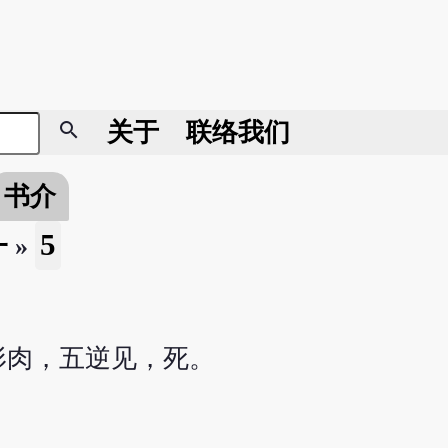
search
关于
联络我们
书介
5
一
»
形肉，五逆见，死。