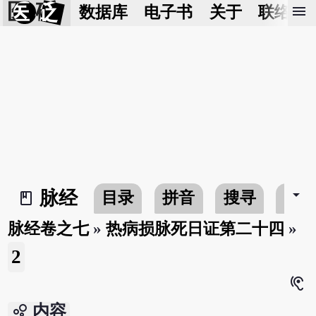
医 砭
menu
数据库
电子书
关于
联络我
arrow_drop_down
脉经
目录
拼音
搜寻
书
book_2
脉经卷之七
»
热病损脉死日证第二十四
»
2
hearing
bubble_chart
内容