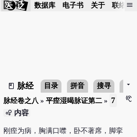
医 砭
menu
数据库
电子书
关于
联络我
arrow_drop_down
脉经
目录
拼音
搜寻
书
book_2
hearing
7
脉经卷之八
»
平痓湿暍脉证第二
»
bubble_chart
内容
刚痓为病，胸满口噤，卧不著席，脚挛