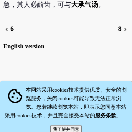
急，其人必齘齿，可与
大承气汤
。
6
8
chevron_left
chevron_right
English version
本网站采用cookies技术提供优质、安全的浏
cookie
览服务，关闭cookies可能导致无法正常浏
览。您若继续浏览本站，即表示您同意本站
采用cookies技术，并且完全接受本站的
服务条款
。
智橐·
医砭
·
沈药子
©2008～2026