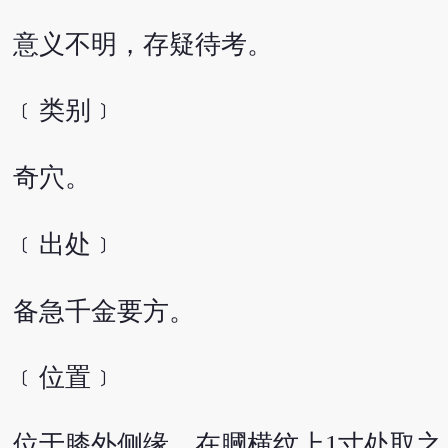
意义不明，存疑待考。
﹝类别﹞
奇穴。
﹝出处﹞
备急千金要方。
﹝位置﹞
位于膝外侧缘，在膕横纹上1寸处取之