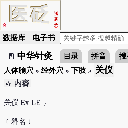
医
砭
沈
药
home
子
数据库
电子书
中华针灸
目录
拼音
搜
book_2
关仪
人体腧穴
»
经外穴
»
下肢
»
内容
bubble_chart
关仪 Ex-LE
17
﹝释名﹞