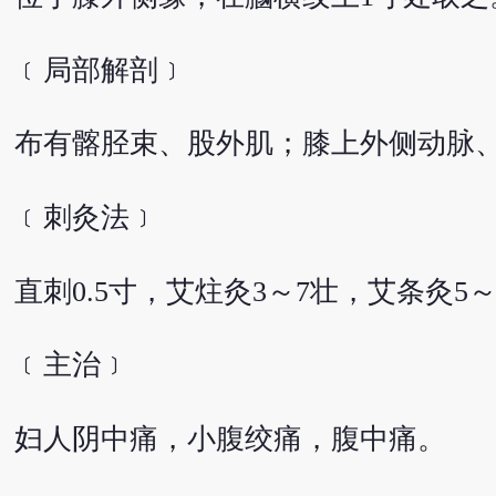
﹝局部解剖﹞
布有髂胫束、股外肌；膝上外侧动脉
﹝刺灸法﹞
直刺0.5寸，艾炷灸3～7壮，艾条灸5～
﹝主治﹞
妇人阴中痛，小腹绞痛，腹中痛。