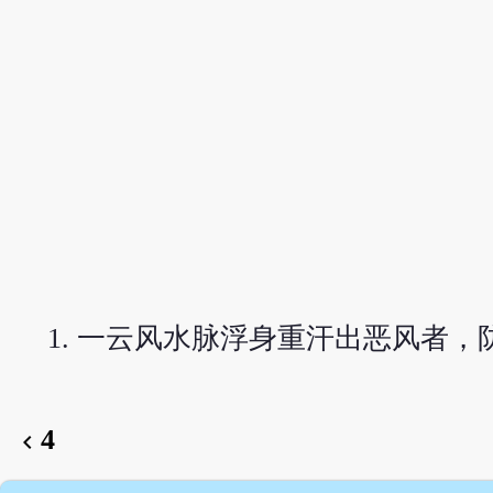
一云风水脉浮身重汗出恶风者，
4
chevron_left