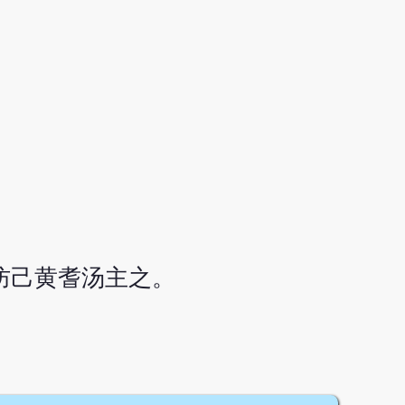
防己黄耆汤主之。