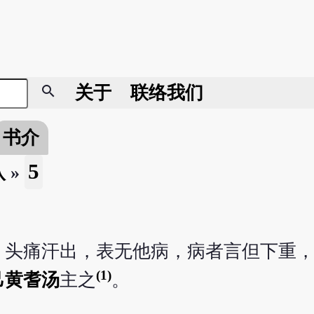
search
关于
联络我们
书介
5
八
»
，头痛汗出，表无他病，病者言但下重
(1)
己黄耆汤
主之
。