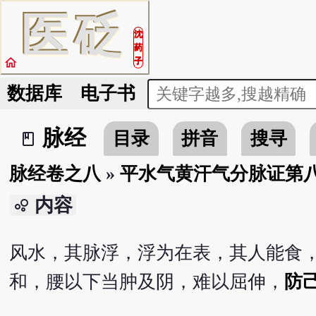
医
砭
沈
药
home
子
数据库
电子书
脉经
目录
拼音
搜寻
book_2
脉经卷之八
»
平水气黄汗气分脉证第
内容
bubble_chart
风水，其脉浮，浮为在表，其人能食
和，腰以下当肿及阴，难以屈伸，
防