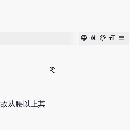
language
bug_report
color_lens
format_size
menu
hearing
，故从腰以上其