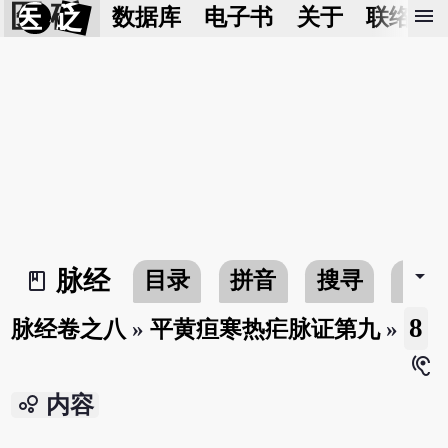
医 砭
menu
数据库
电子书
关于
联络我
arrow_drop_down
脉经
目录
拼音
搜寻
书
book_2
8
脉经卷之八
»
平黄疸寒热疟脉证第九
»
hearing
bubble_chart
内容