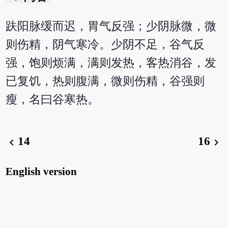
趺阳脉缓而迟，胃气反强；少阴脉微，微
则伤精，阴气寒冷。少阴不足，谷气反
强，饱则烦满，满则发热，客热消谷，发
已复饥，热则腹满，微则伤精，谷强则
瘦，名曰谷寒热。
14
16
chevron_left
chevron_right
English version