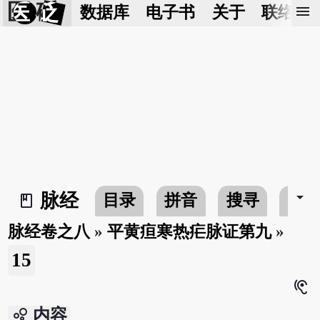
医 砭
menu
数据库
电子书
关于
联络我
arrow_drop_down
脉经
目录
拼音
搜寻
书
book_2
脉经卷之八
»
平黄疸寒热疟脉证第九
»
15
hearing
bubble_chart
内容