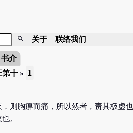
search
关于
联络我们
书介
1
证第十
»
弦，则胸痹而痛，所以然者，责其极虚
故也。