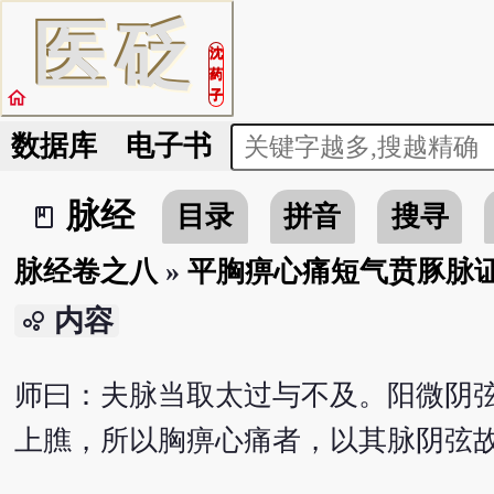
医
砭
沈
药
home
子
数据库
电子书
脉经
目录
拼音
搜寻
book_2
脉经卷之八
»
平胸痹心痛短气贲豚脉
内容
bubble_chart
师曰：夫脉当取太过与不及。阳微阴
上膲，所以胸痹心痛者，以其脉阴弦