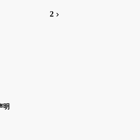
2
chevron_right
声明