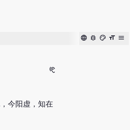
language
bug_report
color_lens
format_size
menu
hearing
也，今阳虚，知在