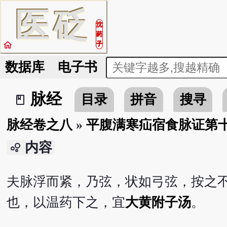
医
砭
沈
药
home
子
数据库
电子书
脉经
目录
拼音
搜寻
book_2
脉经卷之八
»
平腹满寒疝宿食脉证第
内容
bubble_chart
夫脉浮而紧，乃弦，状如弓弦，按之
也，以温药下之，宜
大黄附子汤
。