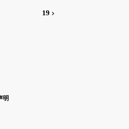
19
chevron_right
声明