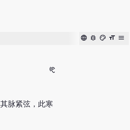
language
bug_report
color_lens
format_size
menu
hearing
，其脉紧弦，此寒