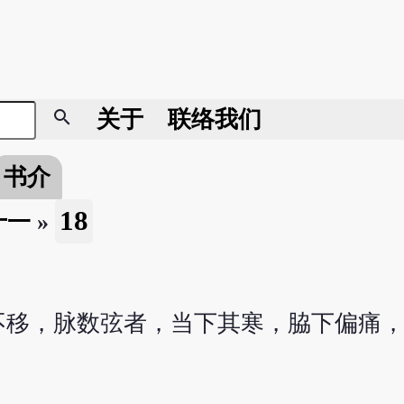
search
关于
联络我们
书介
18
十一
»
不移，脉数弦者，当下其寒，脇下偏痛