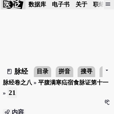
医 砭
menu
数据库
电子书
关于
联络我
arrow_drop_down
脉经
目录
拼音
搜寻
书
book_2
脉经卷之八
»
平腹满寒疝宿食脉证第十一
21
»
hearing
bubble_chart
内容