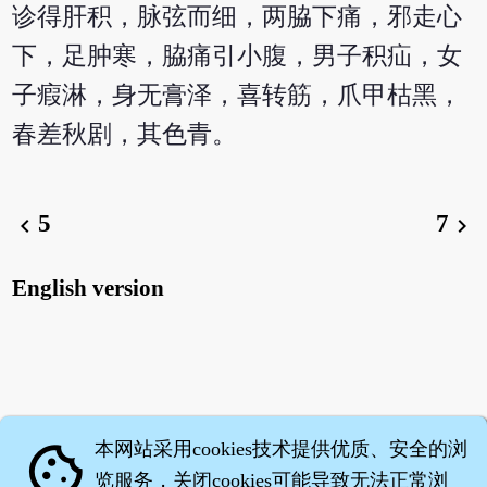
诊得肝积，脉弦而细，两脇下痛，邪走心
下，足肿寒，脇痛引小腹，男子积疝，女
子瘕淋，身无膏泽，喜转筋，爪甲枯黑，
春差秋剧，其色青。
5
7
chevron_left
chevron_right
English version
本网站采用cookies技术提供优质、安全的浏
cookie
览服务，关闭cookies可能导致无法正常浏