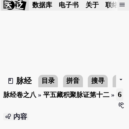
医 砭
menu
数据库
电子书
关于
联络我
arrow_drop_down
脉经
目录
拼音
搜寻
书
book_2
6
脉经卷之八
»
平五藏积聚脉证第十二
»
hearing
bubble_chart
内容