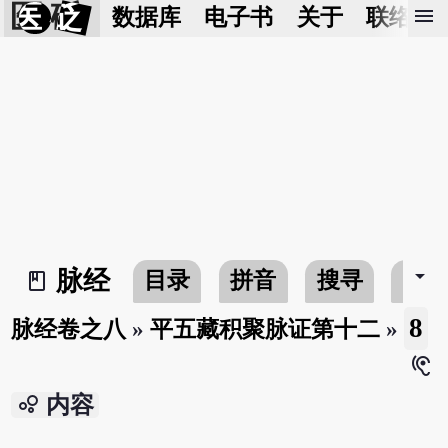
医 砭
menu
数据库
电子书
关于
联络我
arrow_drop_down
脉经
目录
拼音
搜寻
书
book_2
8
脉经卷之八
»
平五藏积聚脉证第十二
»
hearing
bubble_chart
内容