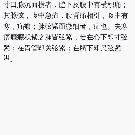
寸口脉沉而横者，脇下及腹中有横积痛；
其脉弦，腹中急痛，腰背痛相引，腹中有
寒，疝瘕；脉弦紧而微细者，症也。夫寒
痹癥瘕积聚之脉皆弦紧，若在心下即寸弦
紧；在胃管即关弦紧；在脐下即尺弦紧
(1)
。